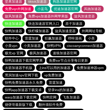
坚果加速器
tiktok加速器
狗急加速器官网
免费vqn外网加速
小蓝鸟
优途加速器官网
风驰加速器
旋风加速器
免费vps加速器外网苹果版
旋风加速度器
快连加速器
快连加速器官网入口
原子加速器
快鸭加速器
快柠檬加速器
旋风加速度器
外网网址导航
软件中心
雷霆加速
狂飙加速器
哔咔漫画
小美
小美vpn
小美加速器
快鸭VPN
ciscoanyconnect加速器
极光vp 官网
极风加速器
速狼加速器官网
快鸭加速器下载官网苹果
免费ssr节点分享每日更新
火箭加速器手机版
上ins可以用的加速器
免费加速神器vpm
黑洞加速npv官网下载
vp免费加速
快鸭免费加速器永久免费
雷霆加速
快鸭app加速器下载安卓
登录ins的加速器
warp加速器下载官网
快鸭官网
飞鱼加速器
烧饼哥最新版下载
翻外墙软件免费